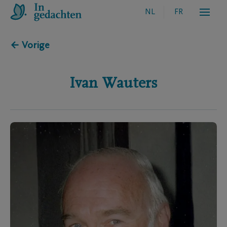
NL
FR
← Vorige
Ivan
Wauters