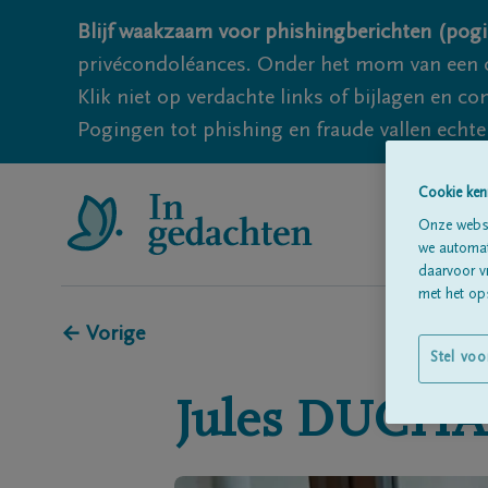
Blijf waakzaam voor phishingberichten (pogi
privécondoléances. Onder het mom van een c
Klik niet op verdachte links of bijlagen en 
Pogingen tot phishing en fraude vallen echter
Cookie ken
Onze websi
we automati
daarvoor v
met het ops
← Vorige
Stel voo
Jules
DUCHA