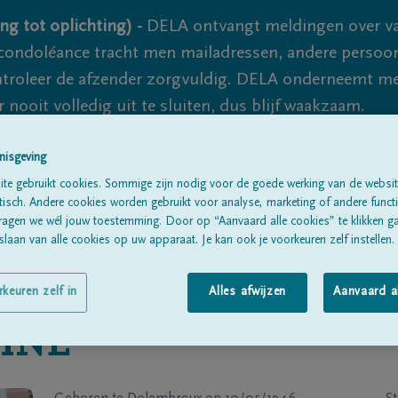
ng tot oplichting) -
DELA ontvangt meldingen over va
ondoléance tracht men mailadressen, andere persoon
controleer de afzender zorgvuldig. DELA onderneemt m
 nooit volledig uit te sluiten, dus blijf waakzaam.
nisgeving
Alle rouwberichten
Over ons
B
te gebruikt cookies. Sommige zijn nodig voor de goede werking van de websit
sch. Andere cookies worden gebruikt voor analyse, marketing of andere functio
ragen we wél jouw toestemming. Door op “Aanvaard alle cookies” te klikken g
laan van alle cookies op uw apparaat. Je kan ook je voorkeuren zelf instellen.
rkeuren zelf in
Alles afwijzen
Aanvaard a
INE