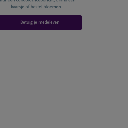
tuur een condoléancebericht, brand een
kaarsje of bestel bloemen
Betuig je medeleven