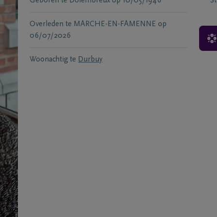
Geboren te
Dolembreux
op
10/05/1946
S
Overleden te
MARCHE-EN-FAMENNE
op
06/07/2026
Woonachtig te
Durbuy