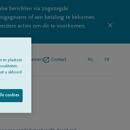
lse berichten via zogezegde
sgegevens of een betaling te bekomen.
eerdere acties om dit te voorkomen.
egrafenisondernemers
Contact
NL
FR
e en plaatsen
naliteiten;
aat u akkoord
lle cookies