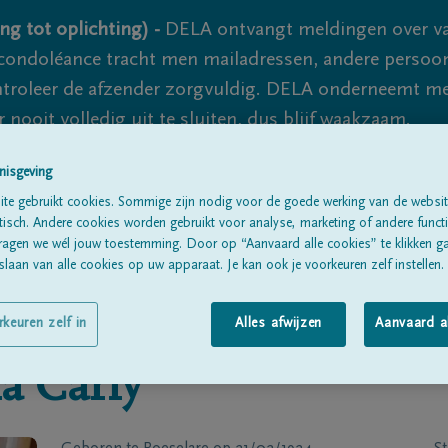
ng tot oplichting) -
DELA ontvangt meldingen over va
ondoléance tracht men mailadressen, andere persoon
controleer de afzender zorgvuldig. DELA onderneemt m
 nooit volledig uit te sluiten, dus blijf waakzaam.
nisgeving
te gebruikt cookies. Sommige zijn nodig voor de goede werking van de websit
Alle rouwberichten
Over ons
B
sch. Andere cookies worden gebruikt voor analyse, marketing of andere functio
ragen we wél jouw toestemming. Door op “Aanvaard alle cookies” te klikken g
laan van alle cookies op uw apparaat. Je kan ook je voorkeuren zelf instellen.
rkeuren zelf in
Alles afwijzen
Aanvaard a
ia
Carly