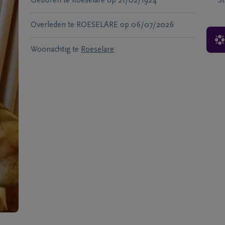
Geboren te
Roeselare
op
21/02/1924
S
Overleden te
ROESELARE
op
06/07/2026
Woonachtig te
Roeselare