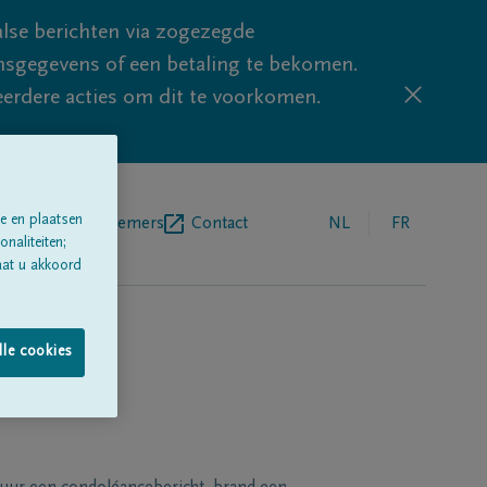
lse berichten via zogezegde
sgegevens of een betaling te bekomen.
eerdere acties om dit te voorkomen.
e en plaatsen
egrafenisondernemers
Contact
NL
FR
naliteiten;
aat u akkoord
lle cookies