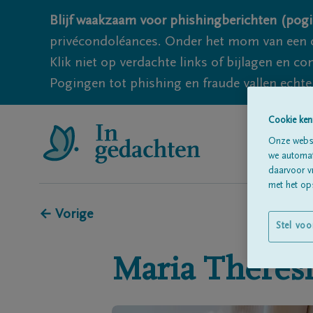
Blijf waakzaam voor phishingberichten (pogi
privécondoléances. Onder het mom van een c
Klik niet op verdachte links of bijlagen en 
Pogingen tot phishing en fraude vallen echter
Cookie ken
Onze websi
we automati
daarvoor v
met het ops
← Vorige
Stel voo
Maria Theres