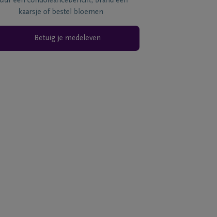
tuur een condoléancebericht, brand een
kaarsje of bestel bloemen
Betuig je medeleven