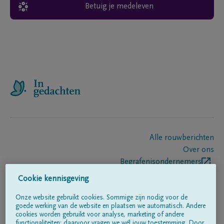
Betuig je medeleven
Alle rouwberichten
Over ons
Begrafenisondernemers
Contact
Cookie kennisgeving
Onze website gebruikt cookies. Sommige zijn nodig voor de
goede werking van de website en plaatsen we automatisch. Andere
Volg ons op
cookies worden gebruikt voor analyse, marketing of andere
functionaliteiten; daarvoor vragen we wél jouw toestemming. Door