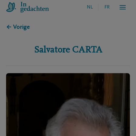
NL
FR
← Vorige
Salvatore
CARTA