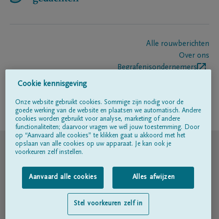
Alle rouwberichten
Over ons
Begrafenisondernemers
Contact
Cookie kennisgeving
Onze website gebruikt cookies. Sommige zijn nodig voor de
goede werking van de website en plaatsen we automatisch. Andere
Volg ons op
cookies worden gebruikt voor analyse, marketing of andere
functionaliteiten; daarvoor vragen we wél jouw toestemming. Door
op “Aanvaard alle cookies” te klikken gaat u akkoord met het
© DELA
opslaan van alle cookies op uw apparaat. Je kan ook je
voorkeuren zelf instellen.
Gebruiksvoorwaarden
Aanvaard alle cookies
Alles afwijzen
Privacyverklaring
Stel voorkeuren zelf in
Toegankelijkheidsverklaring