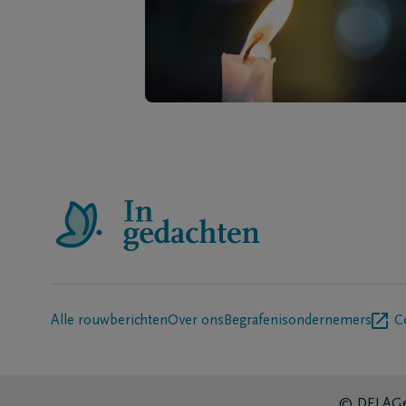
Alle rouwberichten
Over ons
Begrafenisondernemers
C
© DELA
Ge