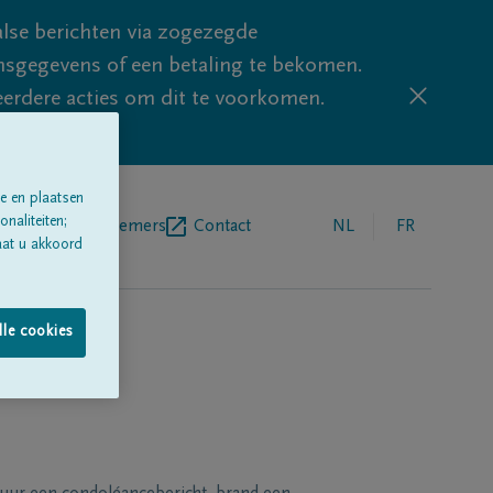
lse berichten via zogezegde
sgegevens of een betaling te bekomen.
eerdere acties om dit te voorkomen.
e en plaatsen
naliteiten;
egrafenisondernemers
Contact
NL
FR
aat u akkoord
lle cookies