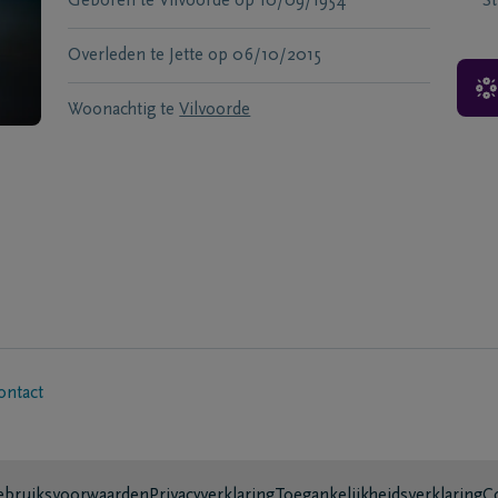
Geboren te
Vilvoorde
op
10/09/1954
S
Overleden te
Jette
op
06/10/2015
Woonachtig te
Vilvoorde
ontact
bruiksvoorwaarden
Privacyverklaring
Toegankelijkheidsverklaring
C