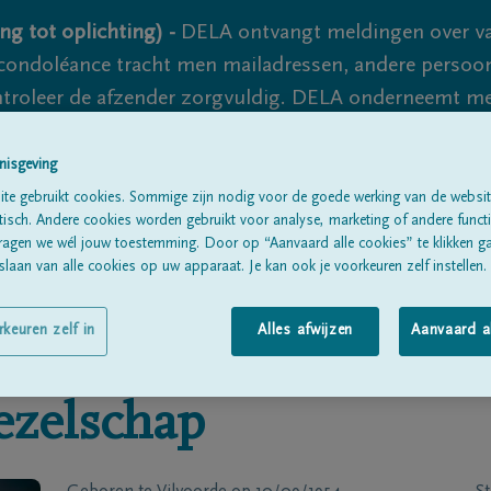
ng tot oplichting) -
DELA ontvangt meldingen over va
ondoléance tracht men mailadressen, andere persoon
controleer de afzender zorgvuldig. DELA onderneemt m
 nooit volledig uit te sluiten, dus blijf waakzaam.
nisgeving
te gebruikt cookies. Sommige zijn nodig voor de goede werking van de websit
sch. Andere cookies worden gebruikt voor analyse, marketing of andere functio
Alle rouwberichten
Over ons
B
ragen we wél jouw toestemming. Door op “Aanvaard alle cookies” te klikken g
laan van alle cookies op uw apparaat. Je kan ook je voorkeuren zelf instellen.
rkeuren zelf in
Alles afwijzen
Aanvaard a
zelschap