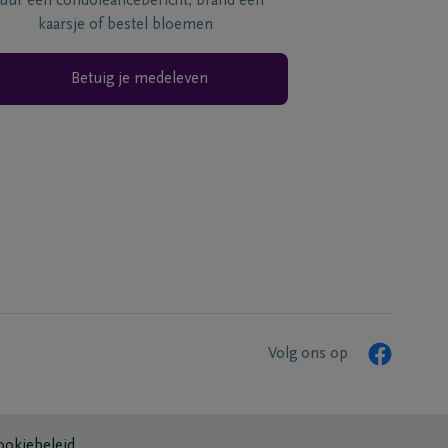
tuur een condoléancebericht, brand een
kaarsje of bestel bloemen
Betuig je medeleven
Volg ons op
ookiebeleid