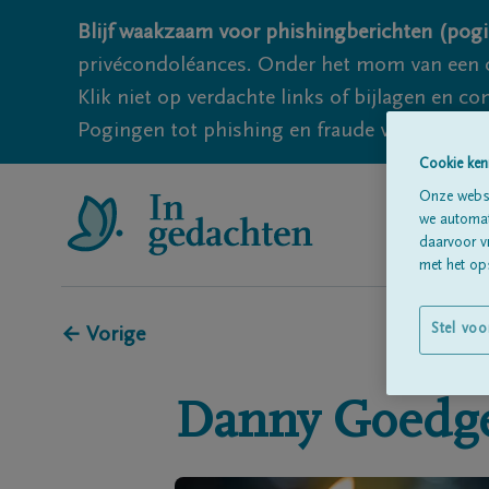
Blijf waakzaam voor phishingberichten (pogi
privécondoléances. Onder het mom van een c
Klik niet op verdachte links of bijlagen en 
Pogingen tot phishing en fraude vallen echter
Cookie ken
Onze websi
we automati
daarvoor v
met het ops
Stel voo
← Vorige
Danny
Goedge