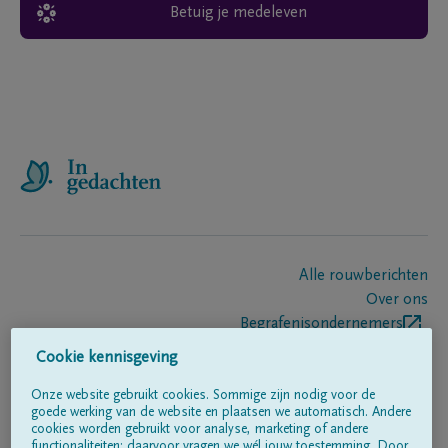
Betuig je medeleven
Alle rouwberichten
Over ons
Begrafenisondernemers
Contact
Cookie kennisgeving
Onze website gebruikt cookies. Sommige zijn nodig voor de
goede werking van de website en plaatsen we automatisch. Andere
Volg ons op
cookies worden gebruikt voor analyse, marketing of andere
functionaliteiten; daarvoor vragen we wél jouw toestemming. Door