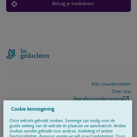
Betuig je medeleven
Alle rouwberichten
Over ons
Begrafenisondernemers
Contact
Cookie kennisgeving
Onze website gebruikt cookies. Sommige zijn nodig voor de
goede werking van de website en plaatsen we automatisch. Andere
Volg ons op
cookies worden gebruikt voor analyse, marketing of andere
functionaliteiten; daarvoor vragen we wél jouw toestemming. Door