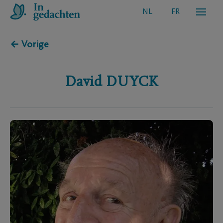
NL
FR
← Vorige
David
DUYCK