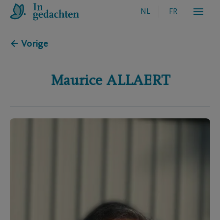
NL
FR
← Vorige
Maurice
ALLAERT