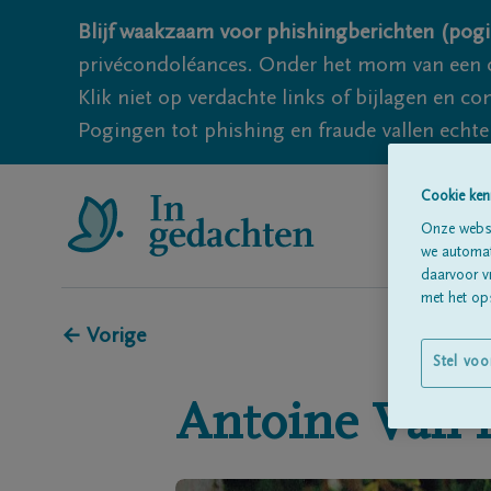
Blijf waakzaam voor phishingberichten (pogi
privécondoléances. Onder het mom van een c
Klik niet op verdachte links of bijlagen en 
Pogingen tot phishing en fraude vallen echter
Cookie ken
Onze websi
we automati
daarvoor v
met het ops
← Vorige
Stel voo
Antoine
Van 