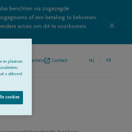
lse berichten via zogezegde
sgegevens of een betaling te bekomen.
eerdere acties om dit te voorkomen.
egrafenisondernemers
Contact
NL
FR
e en plaatsen
naliteiten;
aat u akkoord
lle cookies