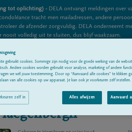
ng tot oplichting) -
DELA ontvangt meldingen over va
ondoléance tracht men mailadressen, andere persoon
controleer de afzender zorgvuldig. DELA onderneemt m
 nooit volledig uit te sluiten, dus blijf waakzaam.
nisgeving
Alle rouwberichten
Over ons
B
te gebruikt cookies. Sommige zijn nodig voor de goede werking van de websit
sch. Andere cookies worden gebruikt voor analyse, marketing of andere functio
ragen we wél jouw toestemming. Door op “Aanvaard alle cookies” te klikken g
laan van alle cookies op uw apparaat. Je kan ook je voorkeuren zelf instellen.
rkeuren zelf in
Alles afwijzen
Aanvaard a
Haegenbergh