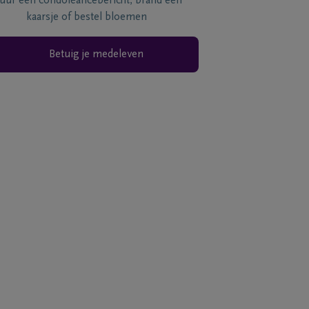
tuur een condoléancebericht, brand een
kaarsje of bestel bloemen
Betuig je medeleven