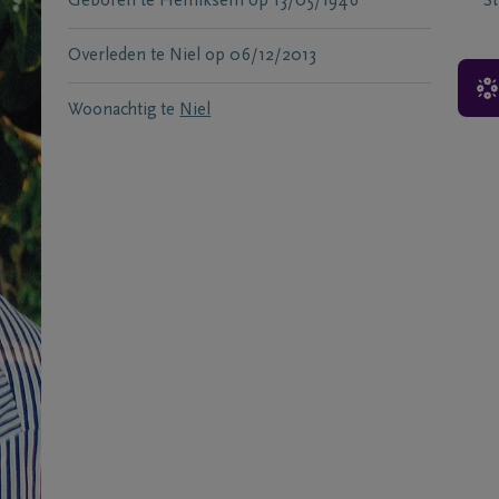
Geboren te
Hemiksem
op
13/05/1946
S
Overleden te
Niel
op
06/12/2013
Woonachtig te
Niel