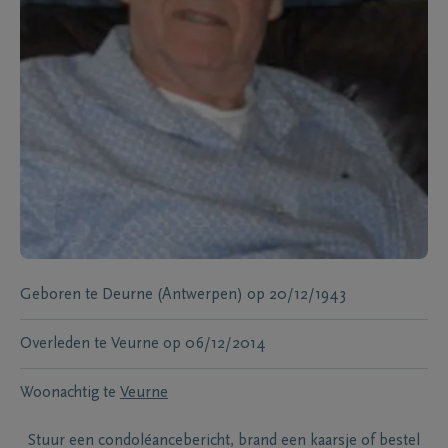
Geboren te
Deurne (Antwerpen)
op
20/12/1943
Overleden te
Veurne
op
06/12/2014
Woonachtig te
Veurne
Stuur een condoléancebericht, brand een kaarsje of bestel