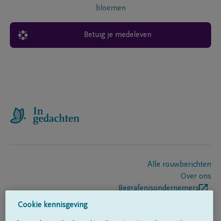
bloemen
Betuig je medeleven
Alle rouwberichten
Over ons
Begrafenisondernemers
Contact
Cookie kennisgeving