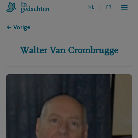
NL
FR
← Vorige
Walter
Van Crombrugge