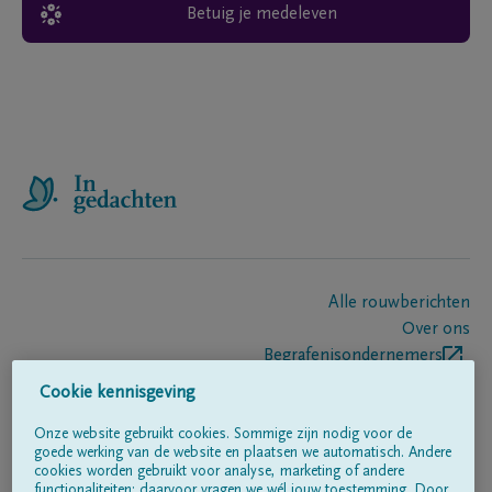
Betuig je medeleven
Alle rouwberichten
Over ons
Begrafenisondernemers
Contact
Cookie kennisgeving
Onze website gebruikt cookies. Sommige zijn nodig voor de
goede werking van de website en plaatsen we automatisch. Andere
Volg ons op
cookies worden gebruikt voor analyse, marketing of andere
functionaliteiten; daarvoor vragen we wél jouw toestemming. Door