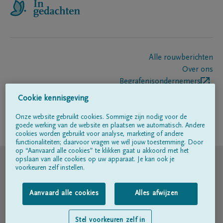
Alle rouwberichten
Over ons
Begrafenisondernemers
Contact
Cookie kennisgeving
Onze website gebruikt cookies. Sommige zijn nodig voor de
goede werking van de website en plaatsen we automatisch. Andere
Volg ons op
cookies worden gebruikt voor analyse, marketing of andere
functionaliteiten; daarvoor vragen we wél jouw toestemming. Door
op “Aanvaard alle cookies” te klikken gaat u akkoord met het
© DELA
opslaan van alle cookies op uw apparaat. Je kan ook je
voorkeuren zelf instellen.
Gebruiksvoorwaarden
Aanvaard alle cookies
Alles afwijzen
Privacyverklaring
Stel voorkeuren zelf in