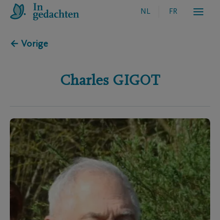
NL
FR
← Vorige
Charles
GIGOT