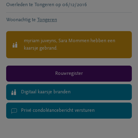
Overleden te
Tongeren
op
06/12/2016
Woonachtig te
Tongeren
myriam juveyns, Sara Mommen
hebben een
kaarsje gebrand.
Rouwregister
Digitaal kaarsje branden
Privé condoléancebericht versturen