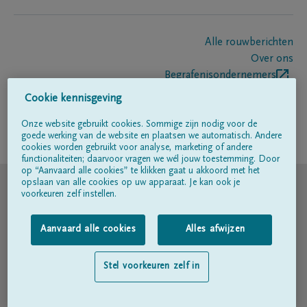
Alle rouwberichten
Over ons
Begrafenisondernemers
Contact
Cookie kennisgeving
Onze website gebruikt cookies. Sommige zijn nodig voor de
goede werking van de website en plaatsen we automatisch. Andere
Volg ons op
cookies worden gebruikt voor analyse, marketing of andere
functionaliteiten; daarvoor vragen we wél jouw toestemming. Door
op “Aanvaard alle cookies” te klikken gaat u akkoord met het
© DELA
opslaan van alle cookies op uw apparaat. Je kan ook je
voorkeuren zelf instellen.
Gebruiksvoorwaarden
Aanvaard alle cookies
Alles afwijzen
Privacyverklaring
Stel voorkeuren zelf in
Toegankelijkheidsverklaring
Cookiebeleid