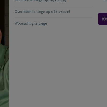
Geboren te
Liège
op
26/11/1959
S
Overleden te
Liege
op
06/12/2016
Woonachtig te
Liege