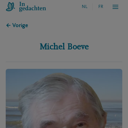
NL
FR
← Vorige
Michel
Boeve