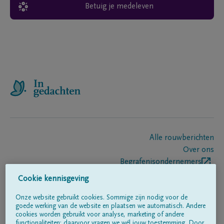
Betuig je medeleven
Alle rouwberichten
Over ons
Begrafenisondernemers
Contact
Cookie kennisgeving
Onze website gebruikt cookies. Sommige zijn nodig voor de
goede werking van de website en plaatsen we automatisch. Andere
Volg ons op
cookies worden gebruikt voor analyse, marketing of andere
functionaliteiten; daarvoor vragen we wél jouw toestemming. Door