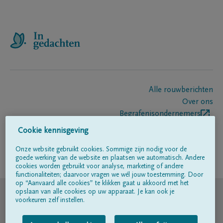
Alle rouwberichten
Over ons
Begrafenisondernemers
Contact
Cookie kennisgeving
Onze website gebruikt cookies. Sommige zijn nodig voor de
goede werking van de website en plaatsen we automatisch. Andere
Volg ons op
cookies worden gebruikt voor analyse, marketing of andere
functionaliteiten; daarvoor vragen we wél jouw toestemming. Door
op “Aanvaard alle cookies” te klikken gaat u akkoord met het
© DELA
opslaan van alle cookies op uw apparaat. Je kan ook je
voorkeuren zelf instellen.
Gebruiksvoorwaarden