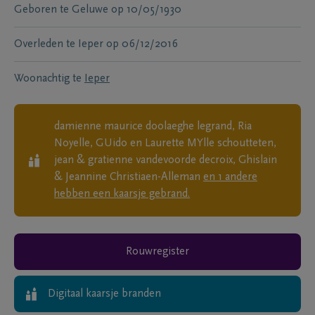
Geboren te
Geluwe
op
10/05/1930
Overleden te
Ieper
op
06/12/2016
Woonachtig te
Ieper
damienne maurice doolaeghe legrand, Ria
Noyelle, GUido en Laurette MYlle schoutteten,
jean & gratienne vandevoorde decroix, Ghislain
& Jeannine Christiaen-Alleman
en
1
andere
hebben een kaarsje gebrand.
Rouwregister
Digitaal kaarsje branden