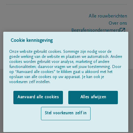
Alle rouwberichten
Over ons
Begrafenisondernemers
Contact
Cookie kennisgeving
Onze website gebruikt cookies. Sommige zijn nodig voor de
goede werking van de website en plaatsen we automatisch. Andere
Volg ons op
cookies worden gebruikt voor analyse, marketing of andere
functionaliteiten; daarvoor vragen we wél jouw toestemming. Door
op “Aanvaard alle cookies” te klikken gaat u akkoord met het
© DELA
opslaan van alle cookies op uw apparaat. Je kan ook je
voorkeuren zelf instellen.
Gebruiksvoorwaarden
Aanvaard alle cookies
Alles afwijzen
Privacyverklaring
Stel voorkeuren zelf in
Toegankelijkheidsverklaring
Cookiebeleid