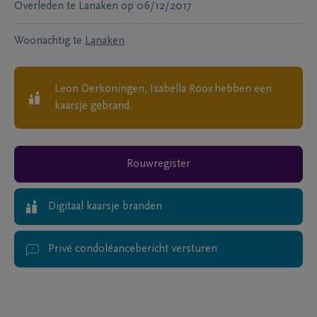
Overleden te
Lanaken
op
06/12/2017
Woonachtig te
Lanaken
Leon Derkoningen, Isabella Roox
hebben een
kaarsje gebrand.
Rouwregister
Digitaal kaarsje branden
Privé condoléancebericht versturen