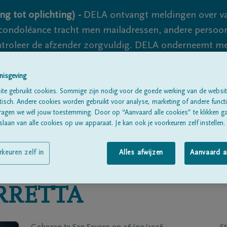
ng tot oplichting) -
DELA ontvangt meldingen over va
ondoléance tracht men mailadressen, andere persoon
controleer de afzender zorgvuldig. DELA onderneemt m
 nooit volledig uit te sluiten, dus blijf waakzaam.
nisgeving
te gebruikt cookies. Sommige zijn nodig voor de goede werking van de websit
sch. Andere cookies worden gebruikt voor analyse, marketing of andere functio
Alle rouwberichten
Over ons
B
ragen we wél jouw toestemming. Door op “Aanvaard alle cookies” te klikken g
laan van alle cookies op uw apparaat. Je kan ook je voorkeuren zelf instellen.
rkeuren zelf in
Alles afwijzen
Aanvaard a
RRETTA