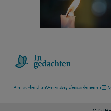
Alle rouwberichten
Over ons
Begrafenisondernemers
C
© DELA
Ge