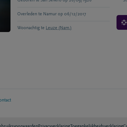
Geboren te
San Severo
op
26/09/1926
S
Overleden te
Namur
op
06/12/2017
Woonachtig te
Leuze (Nam.)
ontact
bruiksvoorwaarden
Privacyverklaring
Toegankelijkheidsverklaring
C