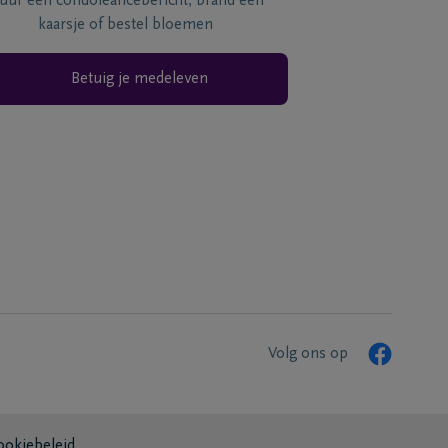
tuur een condoléancebericht, brand een
kaarsje of bestel bloemen
Betuig je medeleven
Volg ons op
ookiebeleid