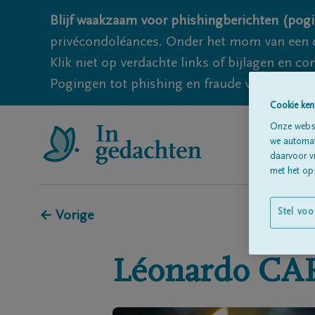
Blijf waakzaam voor phishingberichten (pogi
privécondoléances. Onder het mom van een c
Klik niet op verdachte links of bijlagen en 
Pogingen tot phishing en fraude vallen echter
Cookie ken
Onze websi
we automati
daarvoor v
met het ops
Stel voo
← Vorige
Léonardo
CA