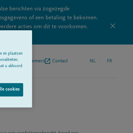
lse berichten via zogezegde
sgegevens of een betaling te bekomen.
eerdere acties om dit te voorkomen.
e en plaatsen
naliteiten;
egrafenisondernemers
Contact
NL
FR
aat u akkoord
lle cookies