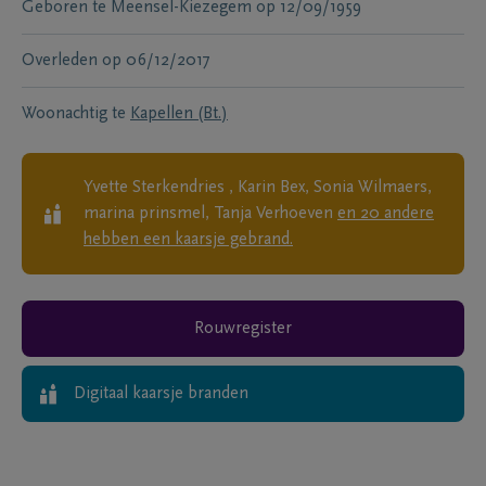
Geboren te
Meensel-Kiezegem
op
12/09/1959
Overleden
op
06/12/2017
Woonachtig te
Kapellen (Bt.)
Yvette Sterkendries , Karin Bex, Sonia Wilmaers,
marina prinsmel, Tanja Verhoeven
en
20
andere
hebben een kaarsje gebrand.
Rouwregister
Digitaal kaarsje branden