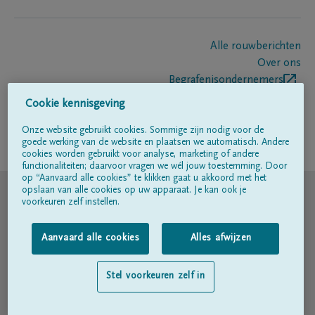
Alle rouwberichten
Over ons
Begrafenisondernemers
Contact
Cookie kennisgeving
Onze website gebruikt cookies. Sommige zijn nodig voor de
goede werking van de website en plaatsen we automatisch. Andere
Volg ons op
cookies worden gebruikt voor analyse, marketing of andere
functionaliteiten; daarvoor vragen we wél jouw toestemming. Door
op “Aanvaard alle cookies” te klikken gaat u akkoord met het
© DELA
opslaan van alle cookies op uw apparaat. Je kan ook je
voorkeuren zelf instellen.
Gebruiksvoorwaarden
Aanvaard alle cookies
Alles afwijzen
Privacyverklaring
Stel voorkeuren zelf in
Toegankelijkheidsverklaring
Cookiebeleid