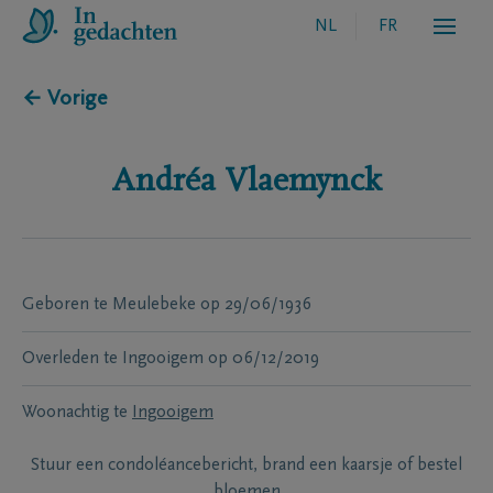
NL
FR
← Vorige
Andréa
Vlaemynck
Geboren te
Meulebeke
op
29/06/1936
Overleden te
Ingooigem
op
06/12/2019
Woonachtig te
Ingooigem
Stuur een condoléancebericht, brand een kaarsje of bestel
bloemen