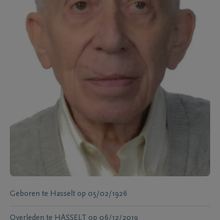
Geboren te
Hasselt
op
05/02/1926
Overleden te
HASSELT
op
06/12/2019