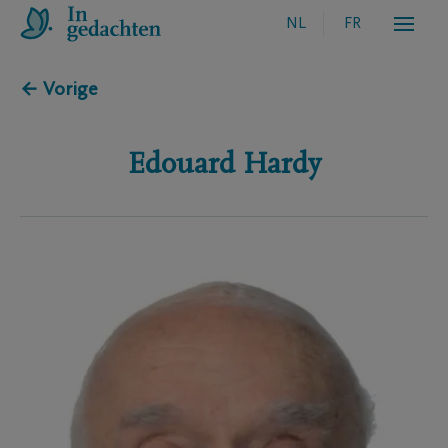
NL
FR
← Vorige
Edouard
Hardy