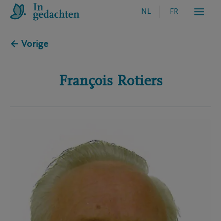
NL
FR
← Vorige
François
Rotiers