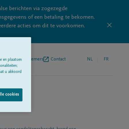
lse berichten via zogezegde
sgegevens of een betaling te bekomen.
eerdere acties om dit te voorkomen.
egrafenisondernemers
Contact
NL
FR
e en plaatsen
naliteiten;
aat u akkoord
lle cookies