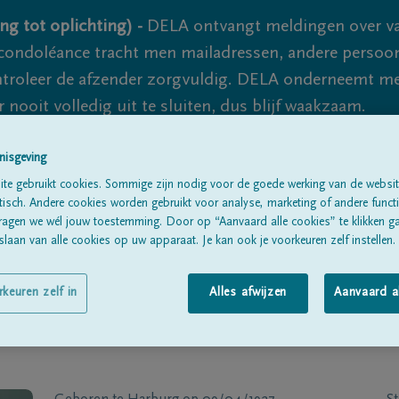
ng tot oplichting) -
DELA ontvangt meldingen over va
ondoléance tracht men mailadressen, andere persoon
controleer de afzender zorgvuldig. DELA onderneemt m
 nooit volledig uit te sluiten, dus blijf waakzaam.
nisgeving
Alle rouwberichten
Over ons
B
te gebruikt cookies. Sommige zijn nodig voor de goede werking van de websit
sch. Andere cookies worden gebruikt voor analyse, marketing of andere functio
ragen we wél jouw toestemming. Door op “Aanvaard alle cookies” te klikken g
laan van alle cookies op uw apparaat. Je kan ook je voorkeuren zelf instellen.
rkeuren zelf in
Alles afwijzen
Aanvaard a