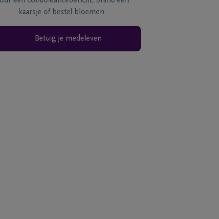
tuur een condoléancebericht, brand een
kaarsje of bestel bloemen
Betuig je medeleven