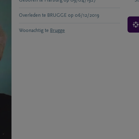
Geboren te
Harburg
op
09/04/1927
S
Overleden te
BRUGGE
op
06/12/2019
Woonachtig te
Brugge