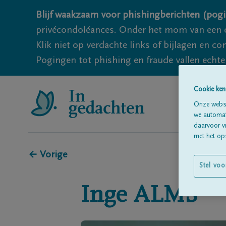
Blijf waakzaam voor phishingberichten (pogi
privécondoléances. Onder het mom van een c
Klik niet op verdachte links of bijlagen en 
Pogingen tot phishing en fraude vallen echter
Cookie ken
Onze websi
we automati
daarvoor v
met het ops
← Vorige
Stel voo
Inge
ALMS