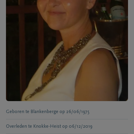
Geboren te
Blankenberge
op
26/06/1975
Overleden te
Knokke-Heist
op
06/12/2019