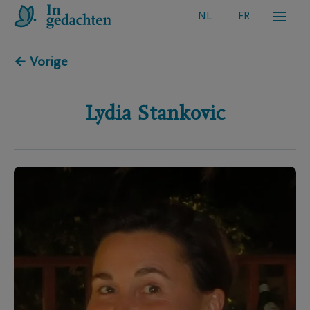
NL
FR
← Vorige
Lydia
Stankovic