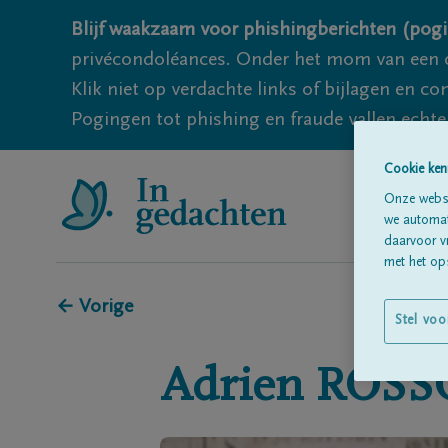
Blijf waakzaam voor phishingberichten (pogi
privécondoléances. Onder het mom van een c
Klik niet op verdachte links of bijlagen en 
Pogingen tot phishing en fraude vallen echter
Cookie ken
Onze websi
we automati
daarvoor v
met het ops
← Vorige
Stel voo
Adrien
ROS