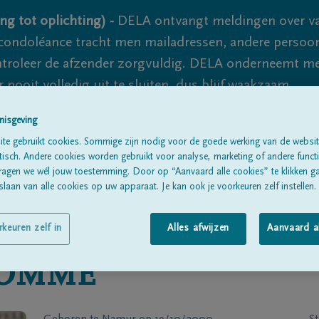
ng tot oplichting) -
DELA ontvangt meldingen over va
ondoléance tracht men mailadressen, andere persoon
controleer de afzender zorgvuldig. DELA onderneemt m
 nooit volledig uit te sluiten, dus blijf waakzaam.
nisgeving
te gebruikt cookies. Sommige zijn nodig voor de goede werking van de websit
Alle rouwberichten
Over ons
B
sch. Andere cookies worden gebruikt voor analyse, marketing of andere functio
ragen we wél jouw toestemming. Door op “Aanvaard alle cookies” te klikken g
laan van alle cookies op uw apparaat. Je kan ook je voorkeuren zelf instellen.
rkeuren zelf in
Alles afwijzen
Aanvaard a
SOMME