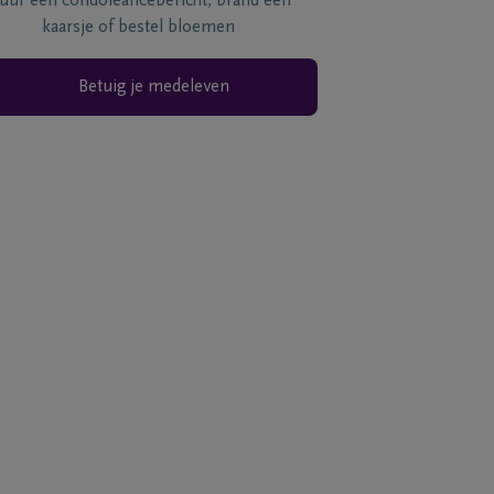
tuur een condoléancebericht, brand een
kaarsje of bestel bloemen
Betuig je medeleven