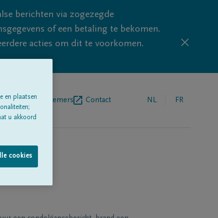
lse berichten via zogezegde
sgegevens of een betaling te bekomen.
eerdere acties om dit te voorkomen.
e en plaatsen
egrafenisondernemers
Contact
NL
FR
naliteiten;
aat u akkoord
lle cookies