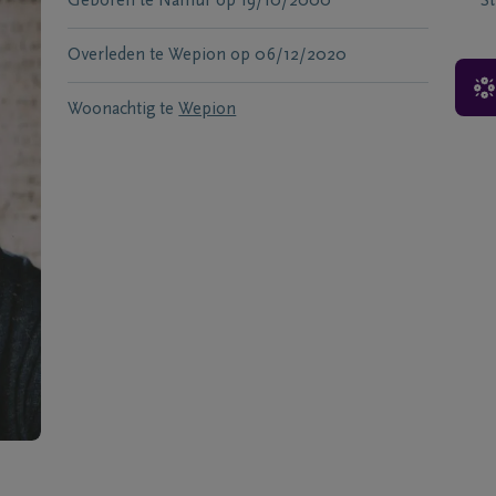
Geboren te
Namur
op
19/10/2000
S
Overleden te
Wepion
op
06/12/2020
Woonachtig te
Wepion