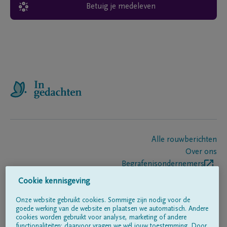
Betuig je medeleven
Alle rouwberichten
Over ons
Begrafenisondernemers
Contact
Cookie kennisgeving
Onze website gebruikt cookies. Sommige zijn nodig voor de
goede werking van de website en plaatsen we automatisch. Andere
Volg ons op
cookies worden gebruikt voor analyse, marketing of andere
functionaliteiten; daarvoor vragen we wél jouw toestemming. Door