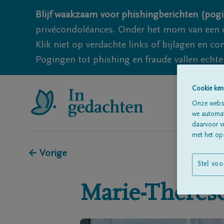
Blijf waakzaam voor phishingberichten (pogi
privécondoléances. Onder het mom van een c
Klik niet op verdachte links of bijlagen en 
Pogingen tot phishing en fraude vallen echter
Cookie ken
Onze websi
we automati
daarvoor v
met het ops
← Vorige
Stel voo
Marie-Thérès