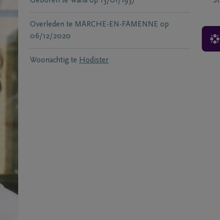
Geboren te
Waha
op
13/01/1937
S
Overleden te
MARCHE-EN-FAMENNE
op
06/12/2020
Woonachtig te
Hodister