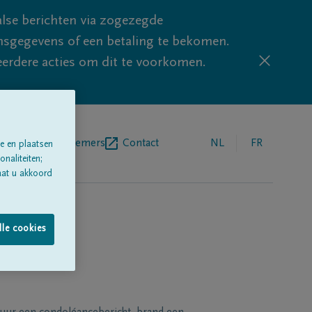
lse berichten via zogezegde
sgegevens of een betaling te bekomen.
eerdere acties om dit te voorkomen.
egrafenisondernemers
Contact
NL
FR
e en plaatsen
naliteiten;
aat u akkoord
lle cookies