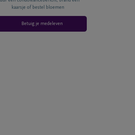
tuur een condoléancebericht, brand een
kaarsje of bestel bloemen
Betuig je medeleven