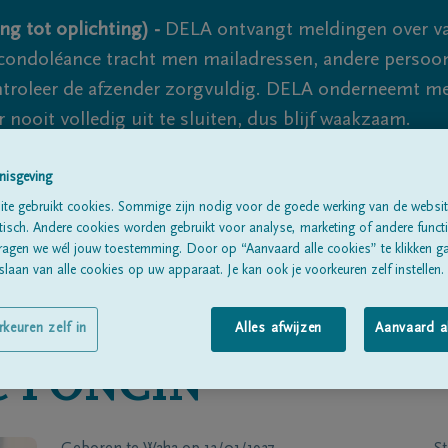
ng tot oplichting) -
DELA ontvangt meldingen over va
ondoléance tracht men mailadressen, andere persoon
controleer de afzender zorgvuldig. DELA onderneemt m
 nooit volledig uit te sluiten, dus blijf waakzaam.
nisgeving
Alle rouwberichten
Over ons
B
te gebruikt cookies. Sommige zijn nodig voor de goede werking van de websit
sch. Andere cookies worden gebruikt voor analyse, marketing of andere functio
ragen we wél jouw toestemming. Door op “Aanvaard alle cookies” te klikken g
laan van alle cookies op uw apparaat. Je kan ook je voorkeuren zelf instellen.
rkeuren zelf in
Alles afwijzen
Aanvaard a
e
PONCIN