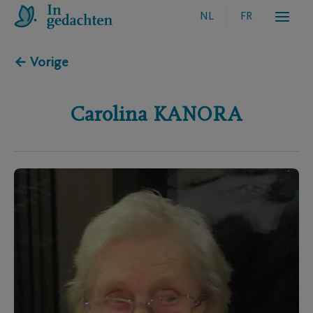
NL
FR
← Vorige
Carolina
KANORA