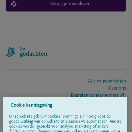
Betuig je medeleven
Alle rouwberichten
Over ons
Begrafenisondernemers
Contact
Cookie kennisgeving
Onze website gebruikt cookies. Sommige zijn nodig voor de
goede werking van de website en plaatsen we automatisch. Andere
Volg ons op
cookies worden gebruikt voor analyse, marketing of andere
functionaliteiten; daarvoor vragen we wél jouw toestemming. Door