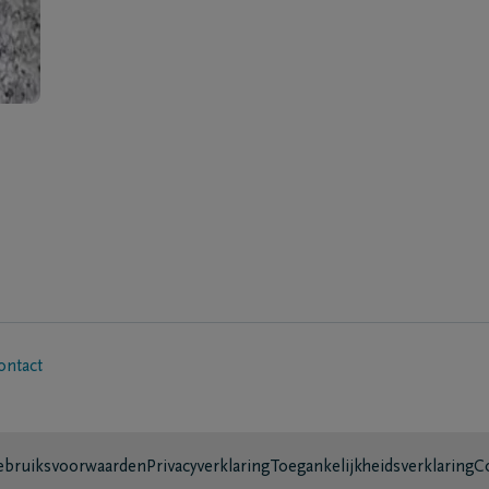
ontact
bruiksvoorwaarden
Privacyverklaring
Toegankelijkheidsverklaring
C