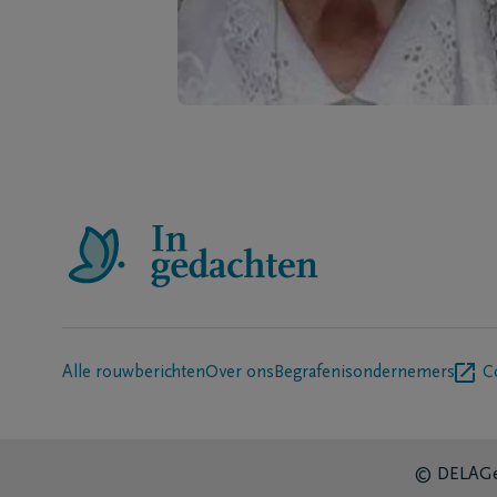
Alle rouwberichten
Over ons
Begrafenisondernemers
C
© DELA
Ge