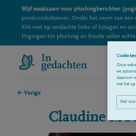
Blijf waakzaam voor phishingberichten (pogi
privécondoléances. Onder het mom van een c
Klik niet op verdachte links of bijlagen en 
Pogingen tot phishing en fraude vallen echter
Cookie ken
Onze websi
we automati
daarvoor v
met het ops
← Vorige
Stel voo
Claudine
MO