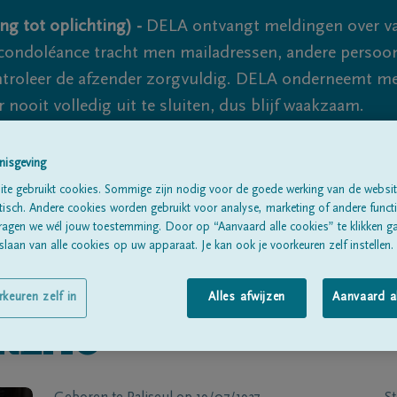
ng tot oplichting) -
DELA ontvangt meldingen over va
ondoléance tracht men mailadressen, andere persoon
controleer de afzender zorgvuldig. DELA onderneemt m
 nooit volledig uit te sluiten, dus blijf waakzaam.
nisgeving
Alle rouwberichten
Over ons
B
te gebruikt cookies. Sommige zijn nodig voor de goede werking van de websit
sch. Andere cookies worden gebruikt voor analyse, marketing of andere functio
ragen we wél jouw toestemming. Door op “Aanvaard alle cookies” te klikken g
laan van alle cookies op uw apparaat. Je kan ook je voorkeuren zelf instellen.
rkeuren zelf in
Alles afwijzen
Aanvaard a
REAU