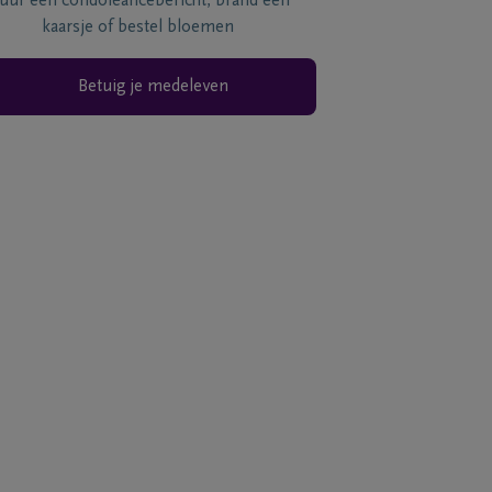
tuur een condoléancebericht, brand een
kaarsje of bestel bloemen
Betuig je medeleven