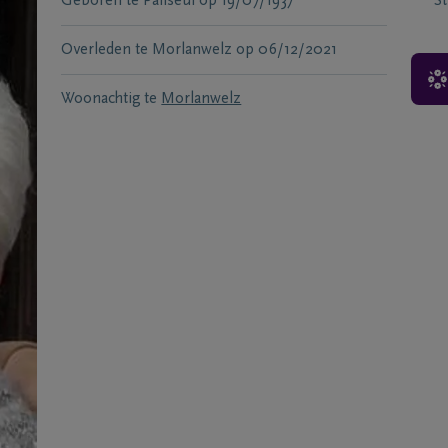
Geboren te
Paliseul
op
19/07/1937
S
Overleden te
Morlanwelz
op
06/12/2021
Woonachtig te
Morlanwelz