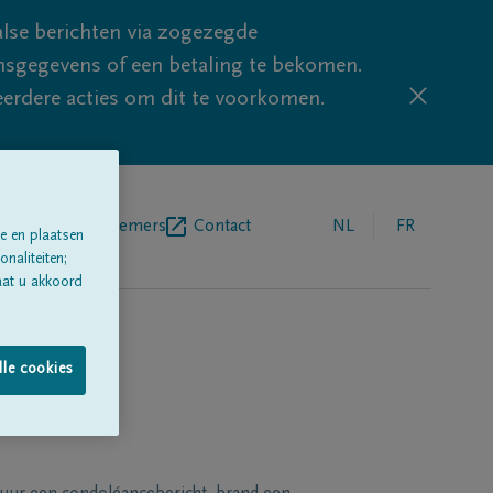
lse berichten via zogezegde
sgegevens of een betaling te bekomen.
eerdere acties om dit te voorkomen.
egrafenisondernemers
Contact
NL
FR
e en plaatsen
naliteiten;
aat u akkoord
lle cookies