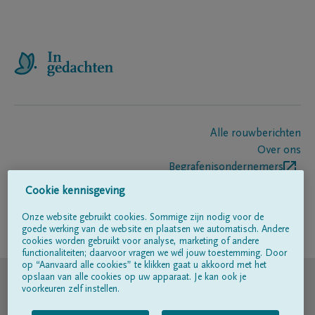
Alle rouwberichten
Over ons
Begrafenisondernemers
Contact
Cookie kennisgeving
Onze website gebruikt cookies. Sommige zijn nodig voor de
goede werking van de website en plaatsen we automatisch. Andere
Volg ons op
cookies worden gebruikt voor analyse, marketing of andere
functionaliteiten; daarvoor vragen we wél jouw toestemming. Door
op “Aanvaard alle cookies” te klikken gaat u akkoord met het
© DELA
opslaan van alle cookies op uw apparaat. Je kan ook je
voorkeuren zelf instellen.
Gebruiksvoorwaarden