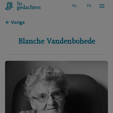
NL
FR
← Vorige
Blanche
Vandenbohede