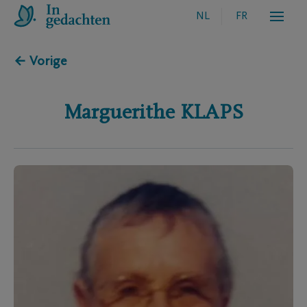
NL
FR
← Vorige
Marguerithe
KLAPS