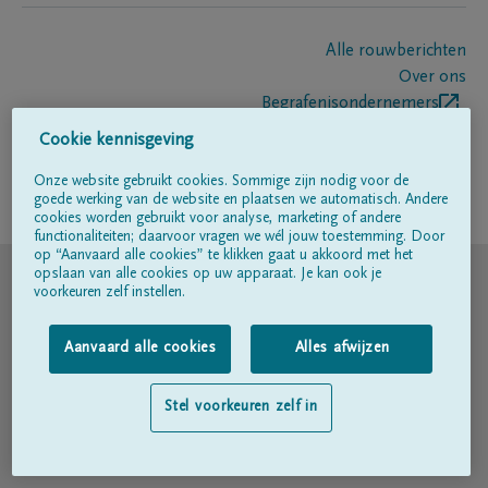
Alle rouwberichten
Over ons
Begrafenisondernemers
Contact
Cookie kennisgeving
Onze website gebruikt cookies. Sommige zijn nodig voor de
goede werking van de website en plaatsen we automatisch. Andere
Volg ons op
cookies worden gebruikt voor analyse, marketing of andere
functionaliteiten; daarvoor vragen we wél jouw toestemming. Door
op “Aanvaard alle cookies” te klikken gaat u akkoord met het
© DELA
opslaan van alle cookies op uw apparaat. Je kan ook je
voorkeuren zelf instellen.
Gebruiksvoorwaarden
Aanvaard alle cookies
Alles afwijzen
Privacyverklaring
Stel voorkeuren zelf in
Toegankelijkheidsverklaring
Cookiebeleid