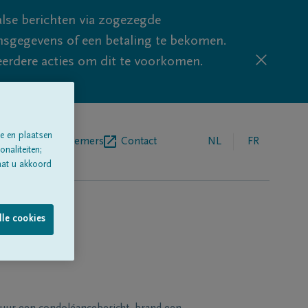
lse berichten via zogezegde
sgegevens of een betaling te bekomen.
eerdere acties om dit te voorkomen.
e en plaatsen
egrafenisondernemers
Contact
NL
FR
naliteiten;
aat u akkoord
lle cookies