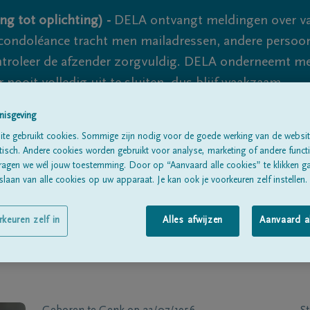
ng tot oplichting) -
DELA ontvangt meldingen over va
ondoléance tracht men mailadressen, andere persoon
controleer de afzender zorgvuldig. DELA onderneemt m
 nooit volledig uit te sluiten, dus blijf waakzaam.
nisgeving
te gebruikt cookies. Sommige zijn nodig voor de goede werking van de websit
Alle rouwberichten
Over ons
B
sch. Andere cookies worden gebruikt voor analyse, marketing of andere functio
ragen we wél jouw toestemming. Door op “Aanvaard alle cookies” te klikken g
laan van alle cookies op uw apparaat. Je kan ook je voorkeuren zelf instellen.
rkeuren zelf in
Alles afwijzen
Aanvaard a