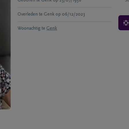
Geboren te
Genk
op
23/07/1956
S
Overleden te
Genk
op
06/12/2023
Woonachtig te
Genk