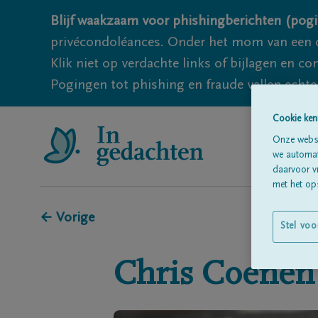
Blijf waakzaam voor phishingberichten (pogi
privécondoléances. Onder het mom van een c
Klik niet op verdachte links of bijlagen en 
Pogingen tot phishing en fraude vallen echter
Cookie ken
Onze websi
we automati
daarvoor v
met het ops
← Vorige
Stel voo
Chris
Coenen