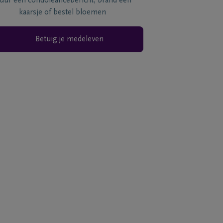
tuur een condoléancebericht, brand een
kaarsje of bestel bloemen
Betuig je medeleven