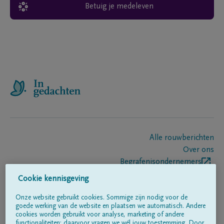
Betuig je medeleven
Alle rouwberichten
Over ons
Begrafenisondernemers
Contact
Cookie kennisgeving
Onze website gebruikt cookies. Sommige zijn nodig voor de
goede werking van de website en plaatsen we automatisch. Andere
Volg ons op
cookies worden gebruikt voor analyse, marketing of andere
functionaliteiten; daarvoor vragen we wél jouw toestemming. Door