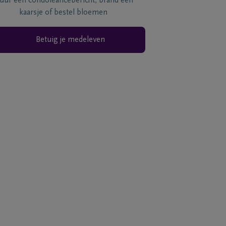
tuur een condoléancebericht, brand een
kaarsje of bestel bloemen
Betuig je medeleven