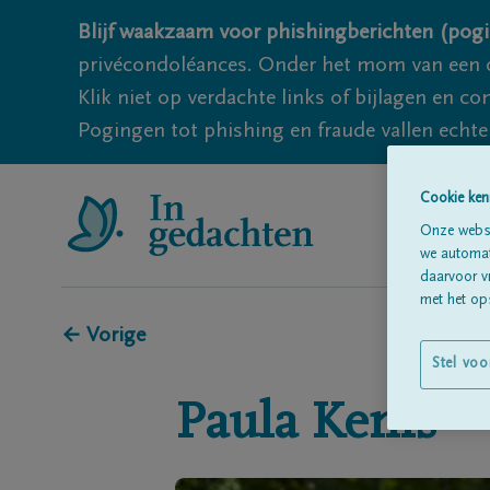
Blijf waakzaam voor phishingberichten (pogi
privécondoléances. Onder het mom van een c
Klik niet op verdachte links of bijlagen en 
Pogingen tot phishing en fraude vallen echter
Cookie ken
Onze websi
we automati
daarvoor v
met het ops
← Vorige
Stel voo
Paula
Kenis