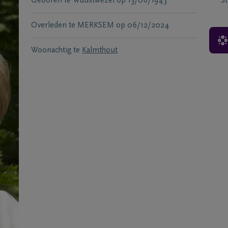
Geboren te
Wuustwezel
op
13/06/1943
S
Overleden te
MERKSEM
op
06/12/2024
Woonachtig te
Kalmthout