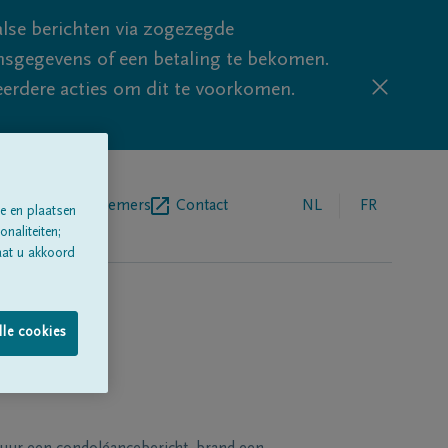
lse berichten via zogezegde
sgegevens of een betaling te bekomen.
eerdere acties om dit te voorkomen.
egrafenisondernemers
Contact
NL
FR
e en plaatsen
naliteiten;
aat u akkoord
lle cookies