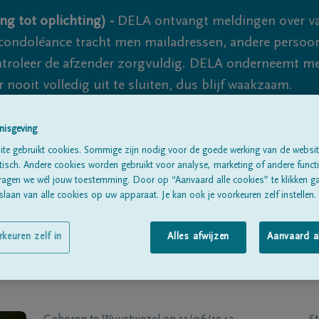
ng tot oplichting) -
DELA ontvangt meldingen over va
ondoléance tracht men mailadressen, andere persoon
controleer de afzender zorgvuldig. DELA onderneemt m
 nooit volledig uit te sluiten, dus blijf waakzaam.
nisgeving
Alle rouwberichten
Over ons
B
te gebruikt cookies. Sommige zijn nodig voor de goede werking van de websit
sch. Andere cookies worden gebruikt voor analyse, marketing of andere functio
ragen we wél jouw toestemming. Door op “Aanvaard alle cookies” te klikken g
laan van alle cookies op uw apparaat. Je kan ook je voorkeuren zelf instellen.
rkeuren zelf in
Alles afwijzen
Aanvaard a