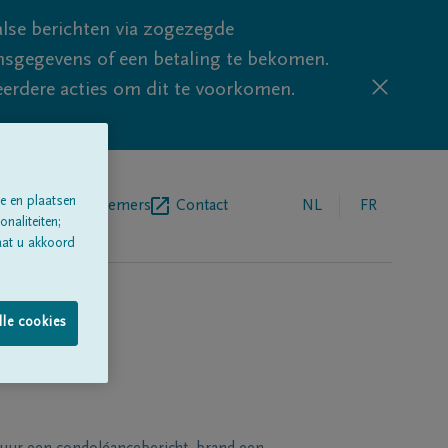
lse berichten via zogezegde
sgegevens of een betaling te bekomen.
eerdere acties om dit te voorkomen.
e en plaatsen
egrafenisondernemers
Contact
NL
FR
naliteiten;
aat u akkoord
lle cookies