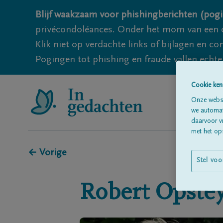
Blijf waakzaam voor phishingberichten (pogi
privécondoléances. Onder het mom van een c
Klik niet op verdachte links of bijlagen en 
Pogingen tot phishing en fraude vallen echter
Cookie ken
Onze websi
we automati
daarvoor v
met het ops
← Vorige
Stel voo
Robert
Opste