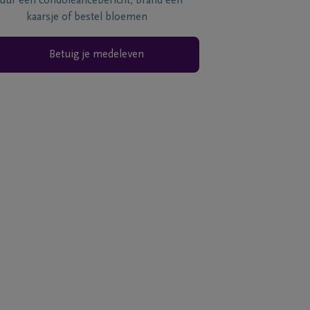
tuur een condoléancebericht, brand een
kaarsje of bestel bloemen
Betuig je medeleven