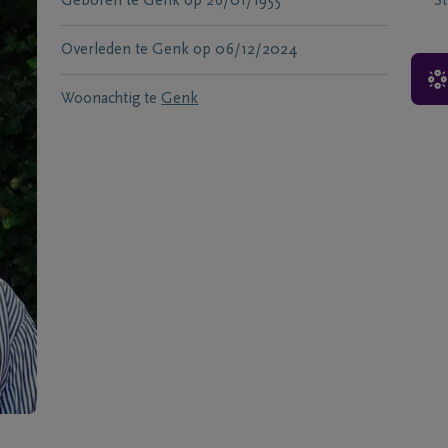
Geboren te
Genk
op
26/01/1955
S
Overleden te
Genk
op
06/12/2024
Woonachtig te
Genk