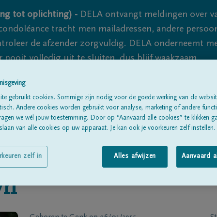
ng tot oplichting) -
DELA ontvangt meldingen over va
ondoléance tracht men mailadressen, andere persoon
controleer de afzender zorgvuldig. DELA onderneemt m
 nooit volledig uit te sluiten, dus blijf waakzaam.
nisgeving
te gebruikt cookies. Sommige zijn nodig voor de goede werking van de websit
Alle rouwberichten
Over ons
B
sch. Andere cookies worden gebruikt voor analyse, marketing of andere functio
ragen we wél jouw toestemming. Door op “Aanvaard alle cookies” te klikken g
laan van alle cookies op uw apparaat. Je kan ook je voorkeuren zelf instellen.
rkeuren zelf in
Alles afwijzen
Aanvaard a
yn