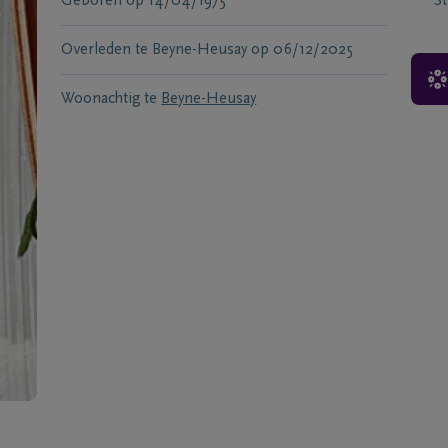
Geboren
op
14/04/1975
S
Overleden te
Beyne-Heusay
op
06/12/2025
Woonachtig te
Beyne-Heusay