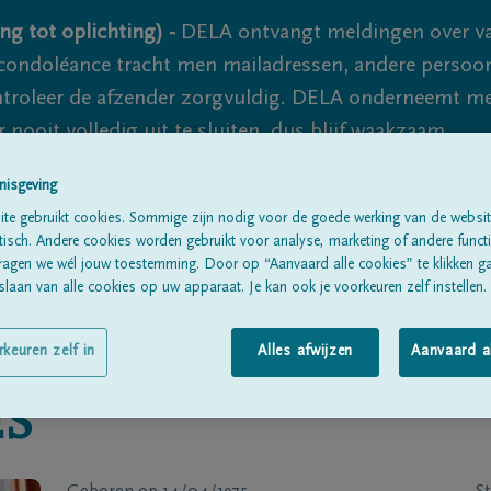
ng tot oplichting) -
DELA ontvangt meldingen over va
ondoléance tracht men mailadressen, andere persoon
controleer de afzender zorgvuldig. DELA onderneemt m
 nooit volledig uit te sluiten, dus blijf waakzaam.
nisgeving
te gebruikt cookies. Sommige zijn nodig voor de goede werking van de websit
Alle rouwberichten
Over ons
B
sch. Andere cookies worden gebruikt voor analyse, marketing of andere functio
ragen we wél jouw toestemming. Door op “Aanvaard alle cookies” te klikken g
laan van alle cookies op uw apparaat. Je kan ook je voorkeuren zelf instellen.
rkeuren zelf in
Alles afwijzen
Aanvaard a
S