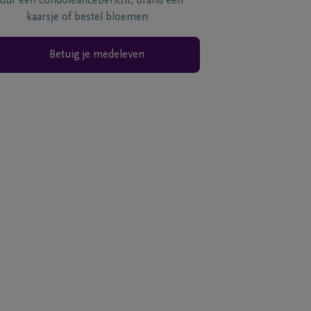
tuur een condoléancebericht, brand een
kaarsje of bestel bloemen
Betuig je medeleven