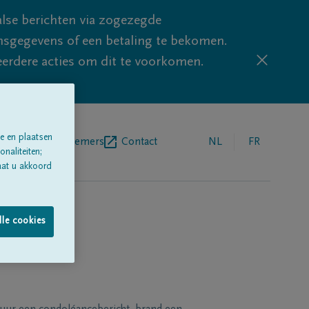
lse berichten via zogezegde
sgegevens of een betaling te bekomen.
eerdere acties om dit te voorkomen.
e en plaatsen
egrafenisondernemers
Contact
NL
FR
naliteiten;
aat u akkoord
lle cookies