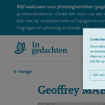
Blijf waakzaam voor phishingberichten (pogi
privécondoléances. Onder het mom van een c
Klik niet op verdachte links of bijlagen en 
Pogingen tot phishing en fraude vallen echter
Cookie ken
Onze websi
we automati
daarvoor v
met het ops
← Vorige
Stel voo
Geoffrey
MAE