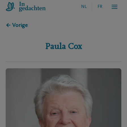
NL
FR
← Vorige
Paula
Cox