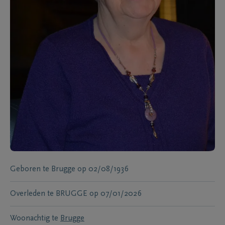
Geboren te
Brugge
op
02/08/1936
Overleden te
BRUGGE
op
07/01/2026
Woonachtig te
Brugge