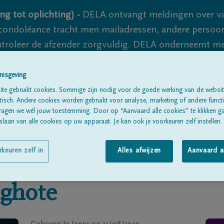
ng tot oplichting) -
DELA ontvangt meldingen over va
ondoléance tracht men mailadressen, andere persoon
controleer de afzender zorgvuldig. DELA onderneemt m
 nooit volledig uit te sluiten, dus blijf waakzaam.
nisgeving
te gebruikt cookies. Sommige zijn nodig voor de goede werking van de websit
sch. Andere cookies worden gebruikt voor analyse, marketing of andere functio
Alle rouwberichten
Over ons
B
ragen we wél jouw toestemming. Door op “Aanvaard alle cookies” te klikken g
laan van alle cookies op uw apparaat. Je kan ook je voorkeuren zelf instellen.
rkeuren zelf in
Alles afwijzen
Aanvaard a
ghote