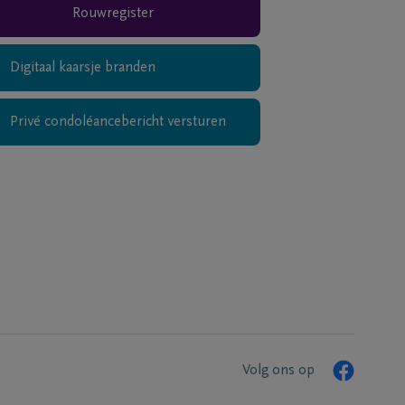
Rouwregister
Digitaal kaarsje branden
Privé condoléancebericht versturen
Volg ons op