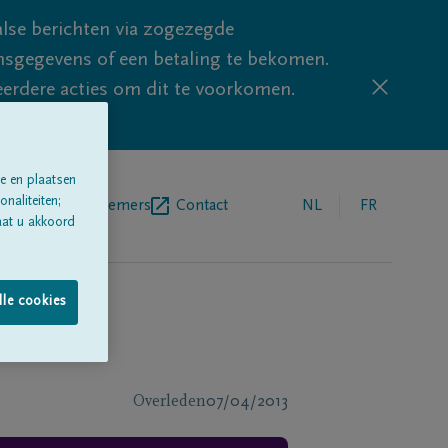
lse berichten via zogezegde
sgegevens of een betaling te bekomen.
eerdere acties om dit te voorkomen.
e en plaatsen
naliteiten;
egrafenisondernemers
Contact
NL
FR
aat u akkoord
lle cookies
Overleden
07/04/2013