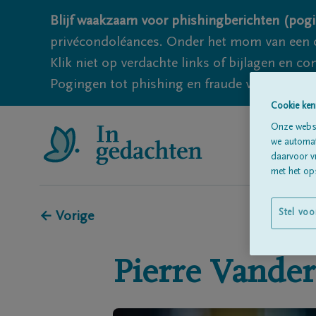
Blijf waakzaam voor phishingberichten (pogi
privécondoléances. Onder het mom van een c
Klik niet op verdachte links of bijlagen en 
Pogingen tot phishing en fraude vallen echter
Cookie ken
Onze websi
we automati
daarvoor v
met het ops
Stel voo
← Vorige
Pierre
Vander