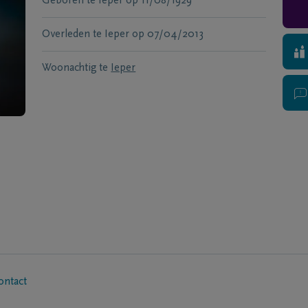
Geboren te
Ieper
op
11/08/1929
Overleden te
Ieper
op
07/04/2013
Woonachtig te
Ieper
ontact