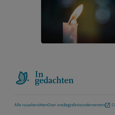
Alle rouwberichten
Over ons
Begrafenisondernemers
C