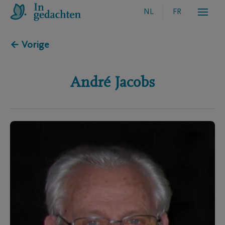
NL
FR
← Vorige
André
Jacobs