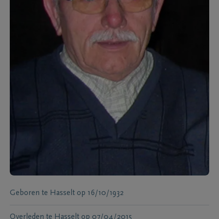
Geboren te
Hasselt
op
16/10/1932
Overleden te
Hasselt
op
07/04/2015