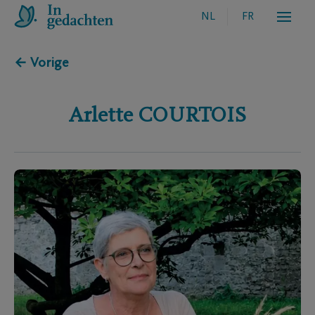
NL
FR
← Vorige
Arlette
COURTOIS