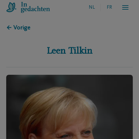
NL
FR
← Vorige
Leen
Tilkin