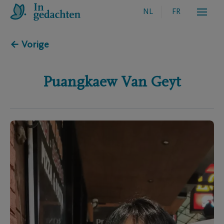
NL
FR
← Vorige
Puangkaew
Van Geyt