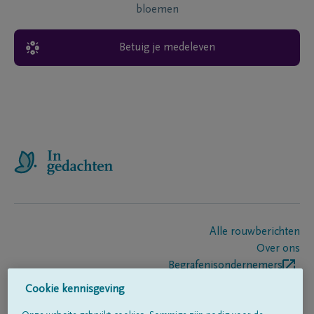
bloemen
Betuig je medeleven
Alle rouwberichten
Over ons
Begrafenisondernemers
Contact
Cookie kennisgeving