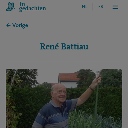
NL
FR
← Vorige
René
Battiau