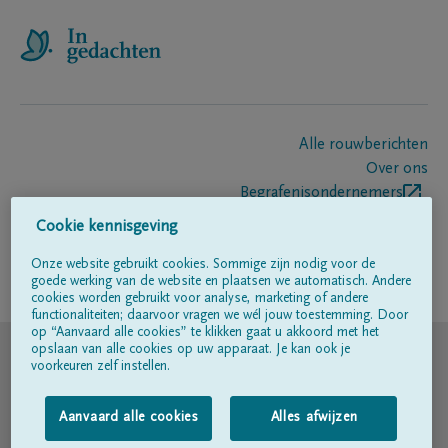
Alle rouwberichten
Over ons
Begrafenisondernemers
Contact
Cookie kennisgeving
Onze website gebruikt cookies. Sommige zijn nodig voor de
goede werking van de website en plaatsen we automatisch. Andere
Volg ons op
cookies worden gebruikt voor analyse, marketing of andere
functionaliteiten; daarvoor vragen we wél jouw toestemming. Door
op “Aanvaard alle cookies” te klikken gaat u akkoord met het
© DELA
opslaan van alle cookies op uw apparaat. Je kan ook je
voorkeuren zelf instellen.
Gebruiksvoorwaarden
Aanvaard alle cookies
Alles afwijzen
Privacyverklaring