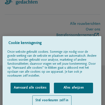
Alle rouwberichten
Over ons
Begrafenisondernemers
Contact
Cookie kennisgeving
Onze website gebruikt cookies. Sommige zijn nodig voor de
goede werking van de website en plaatsen we automatisch. Andere
Volg ons op
cookies worden gebruikt voor analyse, marketing of andere
functionaliteiten; daarvoor vragen we wél jouw toestemming. Door
op “Aanvaard alle cookies” te klikken gaat u akkoord met het
© DELA
opslaan van alle cookies op uw apparaat. Je kan ook je
voorkeuren zelf instellen.
Gebruiksvoorwaarden
Aanvaard alle cookies
Alles afwijzen
Privacyverklaring
Stel voorkeuren zelf in
Toegankelijkheidsverklaring