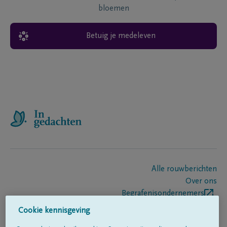
bloemen
Betuig je medeleven
Alle rouwberichten
Over ons
Begrafenisondernemers
Contact
Cookie kennisgeving