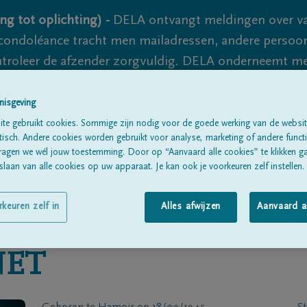
ng tot oplichting) -
DELA ontvangt meldingen over va
ondoléance tracht men mailadressen, andere persoon
controleer de afzender zorgvuldig. DELA onderneemt m
 nooit volledig uit te sluiten, dus blijf waakzaam.
nisgeving
te gebruikt cookies. Sommige zijn nodig voor de goede werking van de websit
sch. Andere cookies worden gebruikt voor analyse, marketing of andere functio
Alle rouwberichten
Over ons
B
ragen we wél jouw toestemming. Door op “Aanvaard alle cookies” te klikken g
laan van alle cookies op uw apparaat. Je kan ook je voorkeuren zelf instellen.
rkeuren zelf in
Alles afwijzen
Aanvaard a
NET