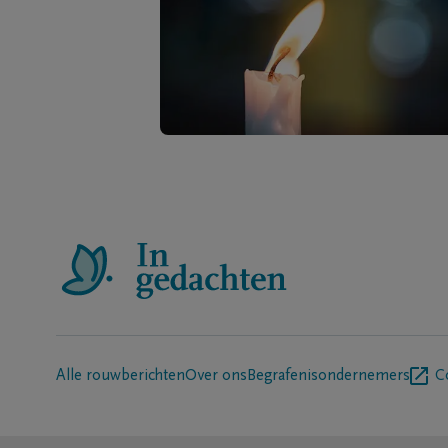
Alle rouwberichten
Over ons
Begrafenisondernemers
C