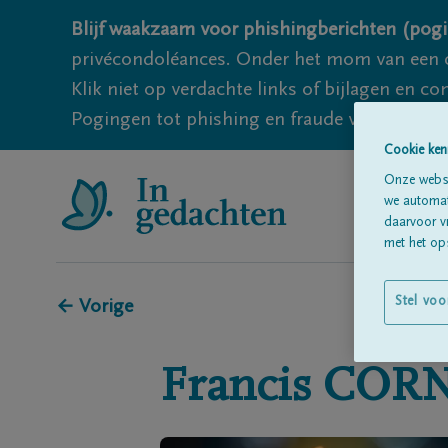
Blijf waakzaam voor phishingberichten (pogi
privécondoléances. Onder het mom van een c
Klik niet op verdachte links of bijlagen en 
Pogingen tot phishing en fraude vallen echter
Cookie ken
Onze websi
we automati
daarvoor v
met het ops
Stel voo
← Vorige
Francis
COR