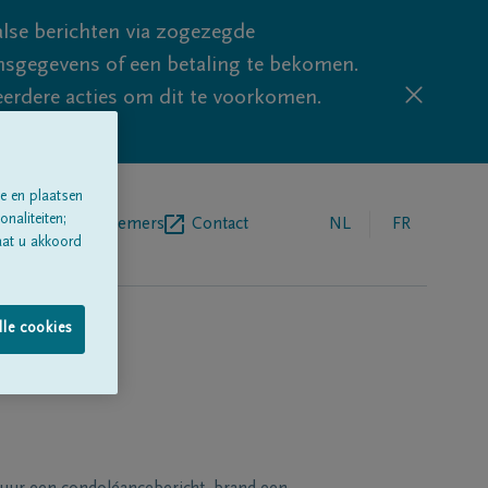
lse berichten via zogezegde
sgegevens of een betaling te bekomen.
eerdere acties om dit te voorkomen.
e en plaatsen
naliteiten;
egrafenisondernemers
Contact
NL
FR
aat u akkoord
lle cookies