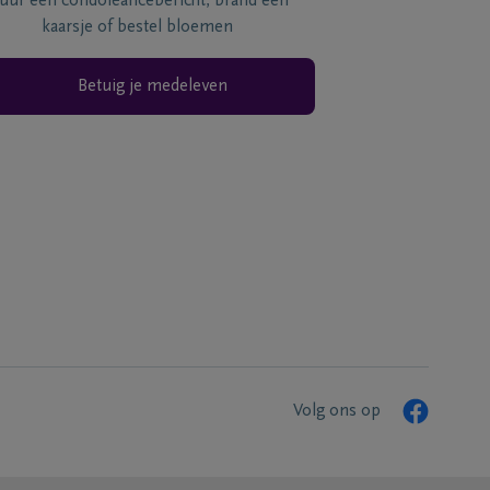
tuur een condoléancebericht, brand een
kaarsje of bestel bloemen
Betuig je medeleven
Volg ons op