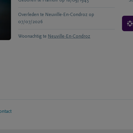
Geboren te
Hamoir
op
18/09/1945
S
Overleden te
Neuville-En-Condroz
op
07/07/2026
Woonachtig te
Neuville-En-Condroz
ontact